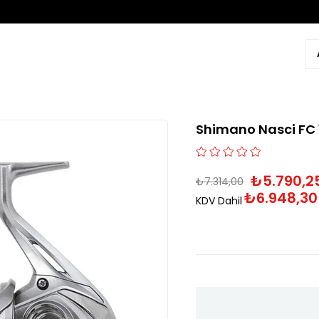
Shimano Nasci FC 1
₺5.790,2
₺7.314,00
₺6.948,30
KDV Dahil