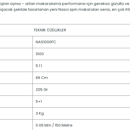
in aynısı – artan makaralama performansı için gereksiz gürültü ve tit
çalışacak şekilde tasarlanan yeni Nasci spin makaraları serisi, en çok
TEKNİK ÖZELLİKLER
NAS1000FC
1000
5.1:1
66 Cm
205 Gr
5+1
3 Kg
0.06 Mm / 150 Metre