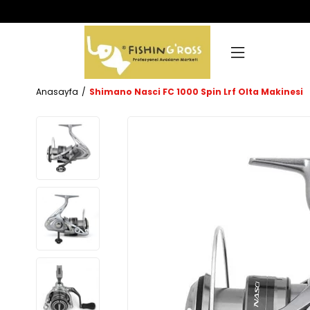
Anasayfa
Shimano Nasci FC 1000 Spin Lrf Olta Makinesi