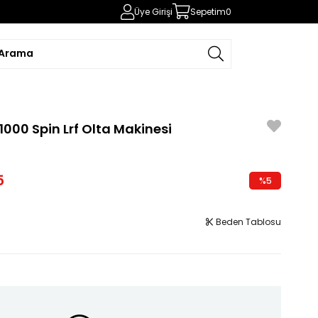
Üye Girişi
Sepetim
0
000 Spin Lrf Olta Makinesi
5
%
5
İndirim
Beden Tablosu