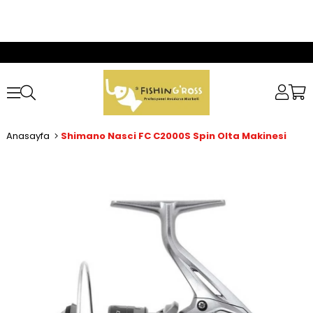
Anasayfa
Shimano Nasci FC C2000S Spin Olta Makinesi