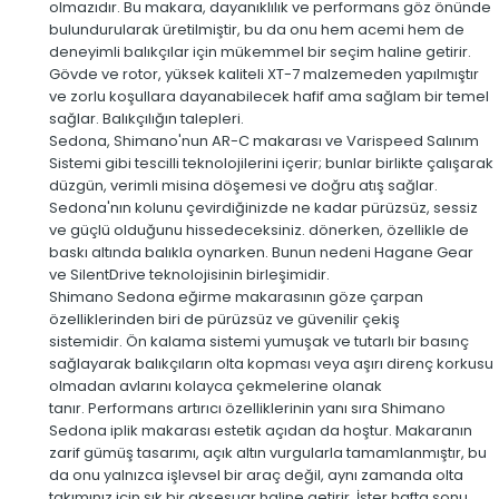
olmazıdır. Bu makara, dayanıklılık ve performans göz önünde
bulundurularak üretilmiştir, bu da onu hem acemi hem de
deneyimli balıkçılar için mükemmel bir seçim haline getirir.
Gövde ve rotor, yüksek kaliteli XT-7 malzemeden yapılmıştır
ve zorlu koşullara dayanabilecek hafif ama sağlam bir temel
sağlar. Balıkçılığın talepleri.​
​Sedona, Shimano'nun AR-C makarası ve Varispeed Salınım
Sistemi gibi tescilli teknolojilerini içerir; bunlar birlikte çalışarak
düzgün, verimli misina döşemesi ve doğru atış sağlar. ​
Sedona'nın kolunu çevirdiğinizde ne kadar pürüzsüz, sessiz
ve güçlü olduğunu hissedeceksiniz. dönerken, özellikle de
baskı altında balıkla oynarken. Bunun nedeni Hagane Gear
ve SilentDrive teknolojisinin birleşimidir.
Shimano Sedona eğirme makarasının göze çarpan
özelliklerinden biri de pürüzsüz ve güvenilir çekiş
sistemidir. Ön kalama sistemi yumuşak ve tutarlı bir basınç
sağlayarak balıkçıların olta kopması veya aşırı direnç korkusu
olmadan avlarını kolayca çekmelerine olanak
tanır. Performans artırıcı özelliklerinin yanı sıra Shimano
Sedona iplik makarası estetik açıdan da hoştur. Makaranın
zarif gümüş tasarımı, açık altın vurgularla tamamlanmıştır, bu
da onu yalnızca işlevsel bir araç değil, aynı zamanda olta
takımınız için şık bir aksesuar haline getirir.​ İster hafta sonu