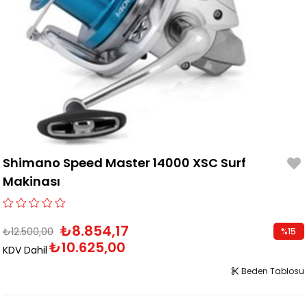
Shimano Speed Master 14000 XSC Surf
Makinası
₺8.854,17
₺12.500,00
%
15
₺10.625,00
İndirim
KDV Dahil
Beden Tablosu