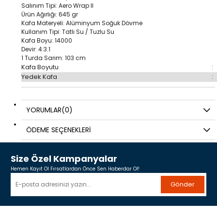
Salınım Tipi: Aero Wrap II
Ürün Ağırlığı: 645 gr
Kafa Materyeli: Alüminyum Soğuk Dövme
Kullanım Tipi: Tatlı Su / Tuzlu Su
Kafa Boyu: 14000
Devir: 4:3.1
1 Turda Sarım: 103 cm
Kafa Boyutu
:
Yedek Kafa
:
YORUMLAR
(0)
ÖDEME SEÇENEKLERI
Size Özel Kampanyalar
Hemen Kayıt Ol Fırsatlardan Önce Sen Haberdar Ol!
Gönder