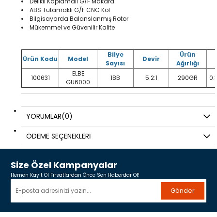
Delikli Kaplamalı G/F Makara
ABS Tutamaklı G/F CNC Kol
Bilgisayarda Balanslanmış Rotor
Mükemmel ve Güvenilir Kalite
Bilye
Ürün
Ürün Kodu
Model
Devir
Sayısı
Ağırlığı
ELBE
100631
1BB
5.2:1
290GR
0.
GU6000
YORUMLAR
(0)
ÖDEME SEÇENEKLERI
Size Özel Kampanyalar
Hemen Kayıt Ol Fırsatlardan Önce Sen Haberdar Ol!
Gönder