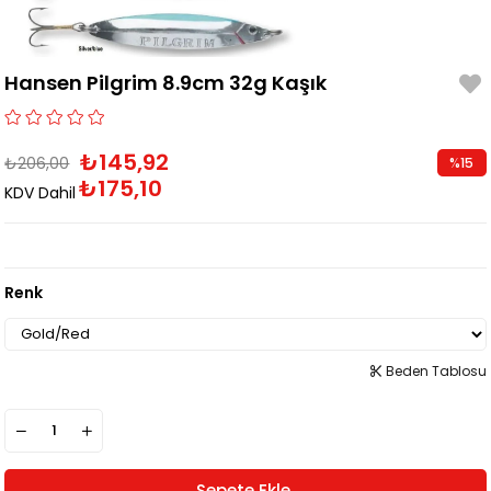
Hansen Pilgrim 8.9cm 32g Kaşık
₺145,92
₺206,00
%
15
₺175,10
İndirim
KDV Dahil
Renk
Beden Tablosu