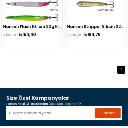
Hansen Flash 10.1cm 20g Kaşık
Hansen Strıpper 8.5cm 22g Kaşık
₺154,40
₺194,75
₺193,00
₺205,00
1
Size Özel Kampanyalar
Hemen Kayıt Ol Fırsatlardan Önce Sen Haberdar Ol!
Gönder