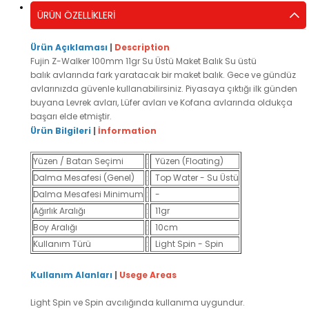
ÜRÜN ÖZELLIKLERI
Ürün Açıklaması
|
Description
Fujin Z-Walker 100mm 11gr Su Üstü Maket Balık Su üstü
balık
avlarında
fark yaratacak bir maket balık. Gece ve gündüz
avlarınızda güvenle kullanabilirsiniz. Piyasaya çıktığı ilk günden
buyana
Levrek avları
,
Lüfer avları
ve
Kofana avları
nda oldukça
başarı elde etmiştir.
Ürün Bilgileri
|
İnformation
Yüzen / Batan Seçimi
:
Yüzen (Floating)
Dalma Mesafesi (Genel)
:
Top Water - Su Üstü
Dalma Mesafesi Minimum
:
-
Ağırlık Aralığı
:
11gr
Boy Aralığı
:
10cm
Kullanım Türü
:
Light Spin - Spin
Kullanım Alanları
|
Usege Areas
Light Spin ve Spin avcılığında kullanıma uygundur.