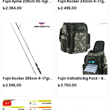
Fujin Ajime 228cm 05-5gr LRF Kamışı FAJ-762UL
Fujin Rocker 243cm 4-17gr Light Spin Kamışı
₺2.384,00
₺2.495,00
Fujin Rocker 265cm 4-17gr LRF Kamışı FRKR-869L
Fujin Valhalla Big Pack - Balıkçı Sırt Çantası
₺2.595,00
₺3.750,00
%7