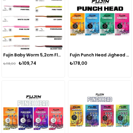
Fujin Baby Worm 5,2cm Floating LRF Silikonu
Fujin Punch Head Jighead FJ-PH #1/0
₺109,74
₺178,00
₺118,00