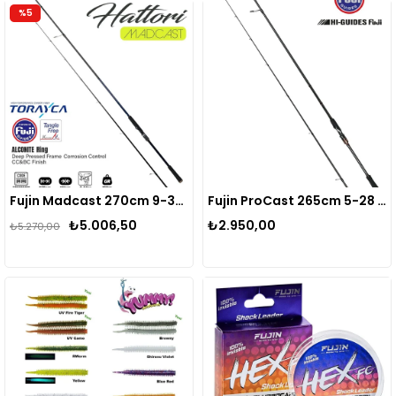
%5
Fujin Madcast 270cm 9-34gr Spin Kamışı
Fujin ProCast 265cm 5-28 gr Spin Kamışı
₺5.006,50
₺2.950,00
₺5.270,00