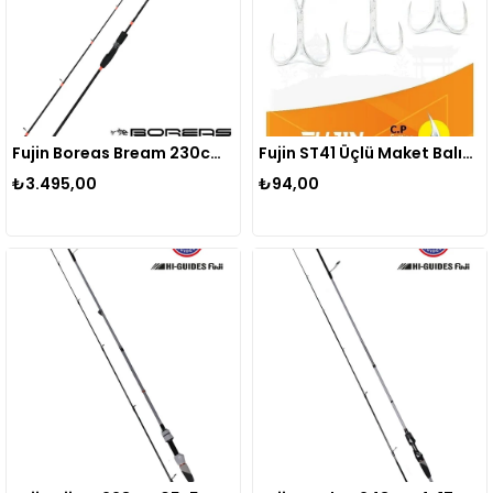
Fujin Boreas Bream 230cm 1-15gr Orange FBSB-762KR
Fujin ST41 Üçlü Maket Balık İğnesi Nickel
₺3.495,00
₺94,00