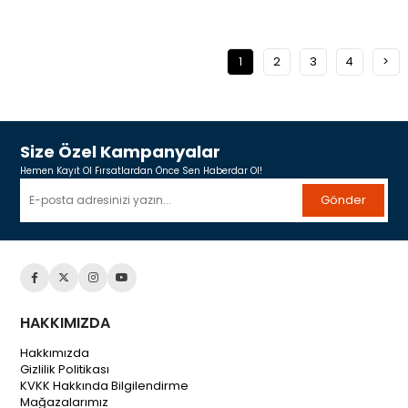
1
2
3
4
>
Size Özel Kampanyalar
Hemen Kayıt Ol Fırsatlardan Önce Sen Haberdar Ol!
Gönder
HAKKIMIZDA
Hakkımızda
Gizlilik Politikası
KVKK Hakkında Bilgilendirme
Mağazalarımız