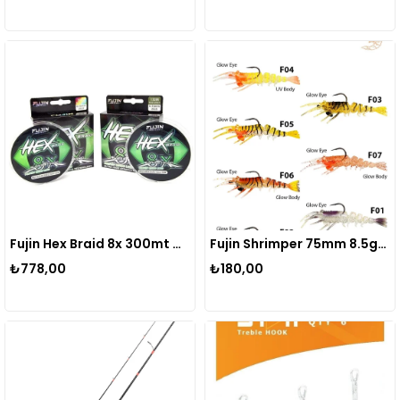
Fujin Hex Braid 8x 300mt Multicolor PE İp Misina
Fujin Shrimper 75mm 8.5gr Silikon Karides
₺778,00
₺180,00