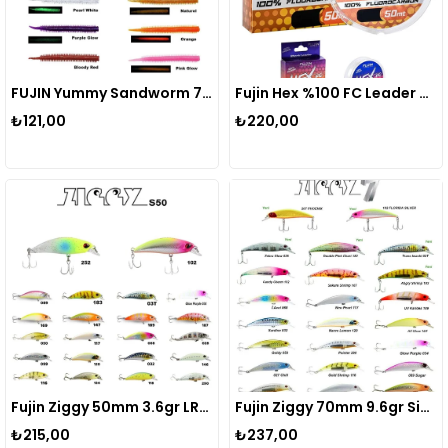
FUJIN Yummy Sandworm 7cm LRF Silikonu
Fujin Hex %100 FC Leader 50mt Misina
₺121,00
₺220,00
Fujin Ziggy 50mm 3.6gr LRF Maket Balık
Fujin Ziggy 70mm 9.6gr Sinking LRF Maket Balık
₺215,00
₺237,00