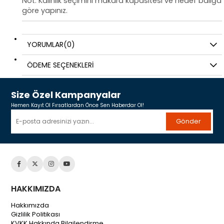
Not: Kalınlık seçimini makara kapasitesi ve hedef balığa
göre yapınız.
YORUMLAR
(0)
ÖDEME SEÇENEKLERI
Size Özel Kampanyalar
Hemen Kayıt Ol Fırsatlardan Önce Sen Haberdar Ol!
Gönder
HAKKIMIZDA
Hakkımızda
Gizlilik Politikası
KVKK Hakkında Bilgilendirme