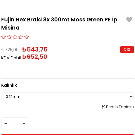
Fujin Hex Braid 8x 300mt Moss Green PE İp
Misina
₺543,75
₺725,00
%
10
₺652,50
İndirim
KDV Dahil
Kalınlık
Beden Tablosu