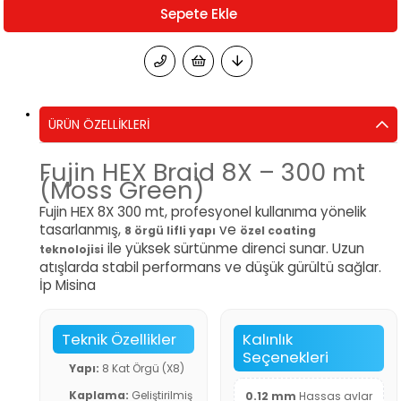
ÜRÜN ÖZELLIKLERI
Fujin HEX Braid 8X – 300 mt
(Moss Green)
Fujin HEX 8X 300 mt, profesyonel kullanıma yönelik
tasarlanmış,
ve
8 örgü lifli yapı
özel coating
ile yüksek sürtünme direnci sunar. Uzun
teknolojisi
atışlarda stabil performans ve düşük gürültü sağlar.
İp Misina
Teknik Özellikler
Kalınlık
Seçenekleri
Yapı:
8 Kat Örgü (X8)
Kaplama:
Geliştirilmiş
0.12 mm
Hassas avlar