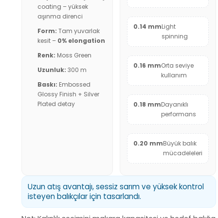
coating – yüksek
aşınma direnci
0.14 mm
Light
Form:
Tam yuvarlak
spinning
kesit –
0% elongation
Renk:
Moss Green
0.16 mm
Orta seviye
Uzunluk:
300 m
kullanım
Baskı:
Embossed
Glossy Finish + Silver
Plated detay
0.18 mm
Dayanıklı
performans
0.20 mm
Büyük balık
mücadeleleri
Uzun atış avantajı, sessiz sarım ve yüksek kontrol
isteyen balıkçılar için tasarlandı.