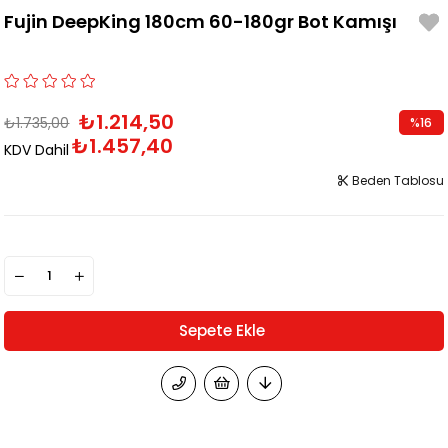
Fujin DeepKing 180cm 60-180gr Bot Kamışı
₺1.214,50
₺1.735,00
%
16
₺1.457,40
İndirim
KDV Dahil
Beden Tablosu