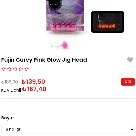
Fujin Curvy Pink Glow Jig Head
₺139,50
₺186,00
%
10
₺167,40
İndirim
KDV Dahil
Boyut