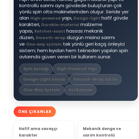
kontrollü sarımı aynı gövdede buluşturan çok
yönlü spin olta makinelerinden oluşur. Seride yer
alan
yapı,
hafif gövde
High-powered
Design-light
karakteri,
malzeme
Durable-material
yapısı,
hassas mekanik
Ratchet-exact
düzen,
düzgün misina sarımı
Smooth-wrap
ve
tek yönlü geri kaçış önleyici
One-way system
sistem; hem kıyıdan hem tekneden yapılan spin
avlarında güven veren bir kullanım sunar.
Spin Avcılığı
High-Powered Yapı
Design-Light Gövde
Smooth-Wrap Sarım
One-Way System
4+1 Rulman
ÖNE ÇIKANLAR
Hafif ama savaşçı
Mekanik denge ve
karakter
sarım kontrolü