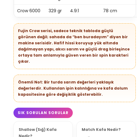
Crow 6000
329 gr
4.9:1
78 cm
Fujin Crow serisi, sadece teknik tabloda güçlü
görünen değil; sahada da “ben buradayım” diyen bir
makine serisidir. Hafif hissi koruyup yük altında
dağılmayan yapı, akıcı sarım ve güçlü drag birleşince
ortaya tam anlamıyla güven veren bir spin karakteri
çıkar.
Önemli Not: Bir turda sarım değerleri yaklaşık
değerlerdir. Kullanılan ipin kalınlığına ve kafa dolum
kapasitesine göre değişiklik gösterebilir.
SIK SORULAN SORULAR
Shallow (Sığ) Kafa
Match Kafa Nedir?
Nedir?