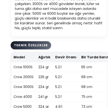
çalışırken; 3000S ve 4000 gövdeler levrek, lüfer ve
turna gibi daha sert mücadele isteyen avlarda
öne çıkar. 5000 ve 6000 boylar ise ağır yemler,
güçlü akıntılar ve iri balık baskısında daha oturaklı
bir karakter sunar. Seri genelinde amaç nettir: hafif
his, güçlü tepki, stabil sarım.
TEKNİK ÖZELLİKLER
Model
Ağırlık
Devir Oranı
Bir Turda Sar
Crow 1000S
224 gr
5.2:1
65 cm
Crow 2000S
226 gr
5.2:1
68 cm
Crow 3000S
234 gr
5.2:1
68 cm
Crow 4000
241 gr
5.2:1
75 cm
Crow 5000
324 gr
4.9:1
73 cm