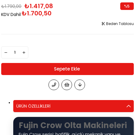
₺1.417,08
₺1.790,00
%
5
₺1.700,50
İndirim
KDV Dahil
Beden Tablosu
ÜRÜN ÖZELLIKLERI
Fujin Crow Olta Makineleri
Fujin Crow serisi; hafiflik, güçlü mekanik yapı ve