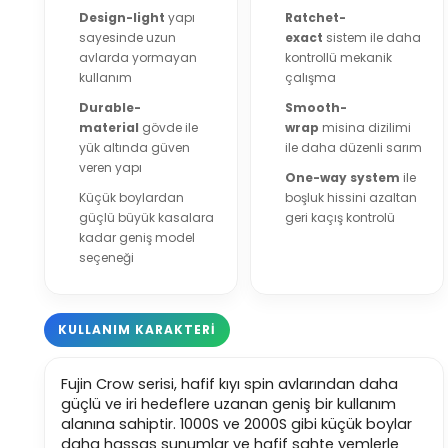
Design-light
yapı
Ratchet-
sayesinde uzun
exact
sistem ile daha
avlarda yormayan
kontrollü mekanik
kullanım
çalışma
Durable-
Smooth-
material
gövde ile
wrap
misina dizilimi
yük altında güven
ile daha düzenli sarım
veren yapı
One-way system
ile
Küçük boylardan
boşluk hissini azaltan
güçlü büyük kasalara
geri kaçış kontrolü
kadar geniş model
seçeneği
KULLANIM KARAKTERİ
Fujin Crow serisi, hafif kıyı spin avlarından daha
güçlü ve iri hedeflere uzanan geniş bir kullanım
alanına sahiptir. 1000S ve 2000S gibi küçük boylar
daha hassas sunumlar ve hafif sahte yemlerle