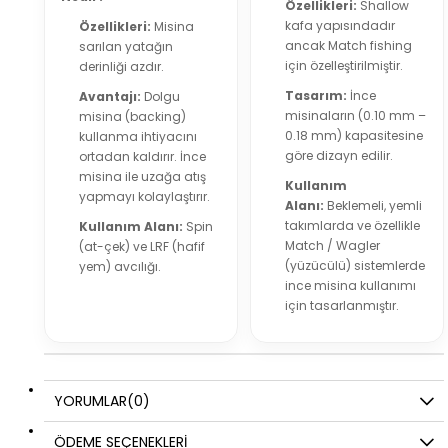
Özellikleri:
Shallow
kafa yapısındadır
Özellikleri:
Misina
ancak Match fishing
sarılan yatağın
için özelleştirilmiştir.
derinliği azdır.
Tasarım:
İnce
Avantajı:
Dolgu
misinaların (0.10 mm –
misina (backing)
0.18 mm) kapasitesine
kullanma ihtiyacını
göre dizayn edilir.
ortadan kaldırır. İnce
misina ile uzağa atış
Kullanım
yapmayı kolaylaştırır.
Alanı:
Beklemeli, yemli
takımlarda ve özellikle
Kullanım Alanı:
Spin
Match / Wagler
(at-çek) ve LRF (hafif
(yüzücülü) sistemlerde
yem) avcılığı.
ince misina kullanımı
için tasarlanmıştır.
YORUMLAR
(0)
ÖDEME SEÇENEKLERI