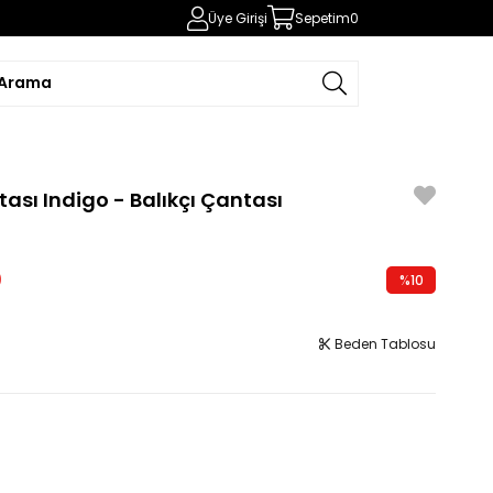
Üye Girişi
Sepetim
0
tası Indigo - Balıkçı Çantası
0
%
10
İndirim
Beden Tablosu