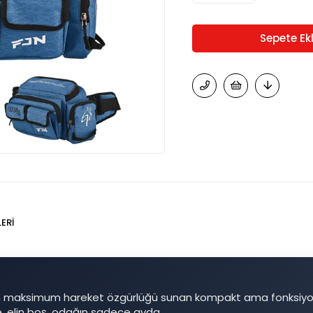
ERI
n maksimum hareket özgürlüğü sunan kompakt ama fonksiyo
e, elin boş, odağın sadece avda.