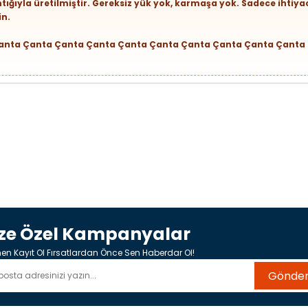
ığıyla üretilmiştir. Gereksiz yük yok, karmaşa yok. Sadece ihtiy
in.
anta Çanta Çanta Çanta Çanta Çanta Çanta Çanta Çanta Çanta
ize Özel Kampanyalar
n Kayıt Ol Fırsatlardan Önce Sen Haberdar Ol!
Gönde