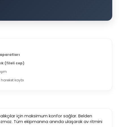
 aparatları
k (fileli cep)
aşım
hareket kaybı
an balıkçılar için maksimum konfor sağlar. Belden
bozmaz. Tüm ekipmanına anında ulaşarak av ritmini