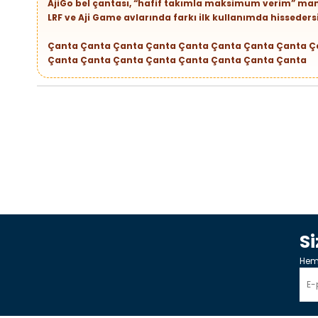
AjiGo bel çantası, “hafif takımla maksimum verim” mant
LRF ve Aji Game avlarında farkı ilk kullanımda hisseders
Çanta Çanta Çanta Çanta Çanta Çanta Çanta Çanta Ç
Çanta Çanta Çanta Çanta
Çanta
Çanta
Çanta
Çanta
S
Heme