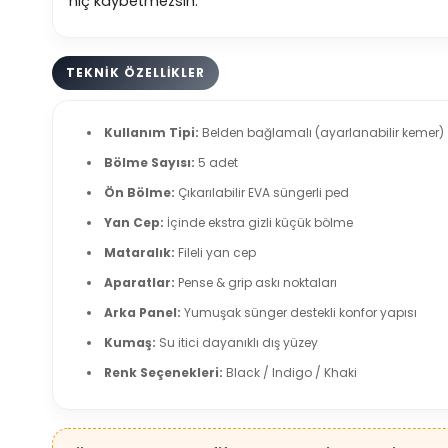
hiç kaybetmezsin.
TEKNİK ÖZELLİKLER
Kullanım Tipi:
Belden bağlamalı (ayarlanabilir kemer)
Bölme Sayısı:
5 adet
Ön Bölme:
Çıkarılabilir EVA süngerli ped
Yan Cep:
İçinde ekstra gizli küçük bölme
Mataralık:
Fileli yan cep
Aparatlar:
Pense & grip askı noktaları
Arka Panel:
Yumuşak sünger destekli konfor yapısı
Kumaş:
Su itici dayanıklı dış yüzey
Renk Seçenekleri:
Black / Indigo / Khaki