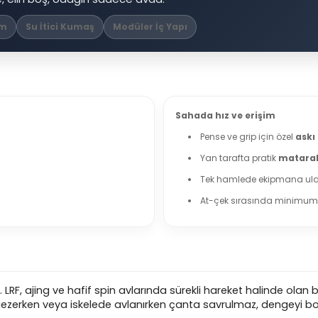
em
Su İtici Kumaş
Modüler İç Yapı
Sahada hız ve erişim
Pense ve grip için özel
askı
Yan tarafta pratik
mataralı
Tek hamlede ekipmana ul
At-çek sırasında minimum 
tır. LRF, ajing ve hafif spin avlarında sürekli hareket halinde ol
 gezerken veya iskelede avlanırken çanta savrulmaz, dengeyi 