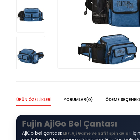
ÜRÜN ÖZELLIKLERI
YORUMLAR
(0)
ÖDEME SEÇENEKL
Fujin AjiGo Bel Çantası
AjiGo bel çantası;
içi
LRF, Aji Game ve hafif spin avları
çantalara, elde taşınan yüklere son. Her şey belind