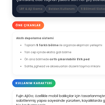
LRF & Aji Game
Belden Kullanım
5 Bölmeli Sist
ÖNE ÇIKANLAR
Akıllı depolama sistemi
Toplam
5 farklı bölme
ile organize ekipman yerleşimi
Yan cep içinde ekstra gizli bölme
Ön ana bölmede
cırtlı çıkarılabilir EVA ped
Sahte, jighead ve aksesuarları düzenli taşıma imkanı
KULLANIM KARAKTERİ
Fujin AjiGo; özellikle mobil balıkçılar için tasarlanmış
sabitlenmiş yapısı sayesinde yürürken, kayalıklarda