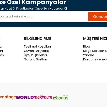
ize Özel Kampanyalar
n Kayıt Ol Fırsatlardan Önce Sen Haberdar Ol!
Gönde
İ
BİLGİLENDİRME
MÜŞTERİ HİZ
arı
Teslimat Koşulları
Blog
mı
Güvenli Alışveriş
Sıkça Sorulan S
esi
Üyelik İşlemleri
Yardım
Garanti Şartları
Kargom Nered