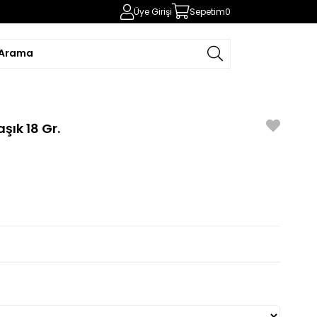
Üye Girişi
Sepetim
0
şık 18 Gr.