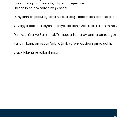
1. sınıf hologram ve kalite, S tip muhteşem seri.
Fladen'in en çok satan kaşık serisi
Dünyanın en popüler, klasik ve etkili kaşık tiplerinden bir tanesidir
Yavaşça batan aksiyon kabiliyeti ile deniz ve tatlısu kullanımın
Denizde Lüfer ve Sarıkanat, Tatlısuda Turna avlanmalarında çok et
Kendini kanıtlamış seri farklı ağırlık ve renk opsiyonlarına sahip
Black Nikel iğne kullanılmıştır.