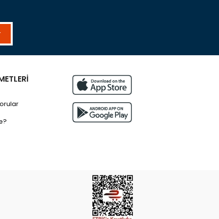
r
METLERİ
orular
e?