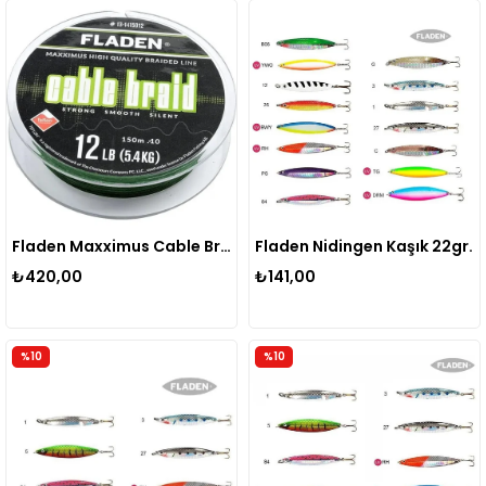
Fladen Maxximus Cable Braid 150m Yeşil İp Misina
Fladen Nidingen Kaşık 22gr.
₺420,00
₺141,00
%10
%10