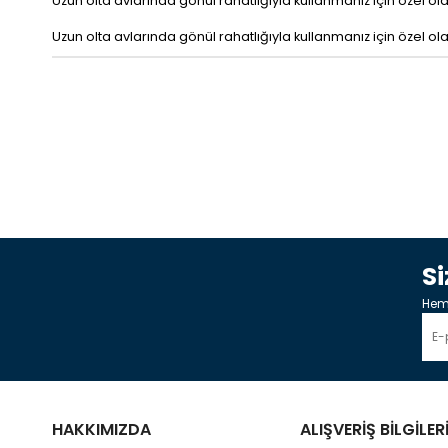
Uzun olta avlarında gönül rahatlığıyla kullanmanız için özel ol
Uzun olta avlarında gönül rahatlığıyla kullanmanız için özel ol
S
Heme
HAKKIMIZDA
ALIŞVERİŞ BİLGİLER