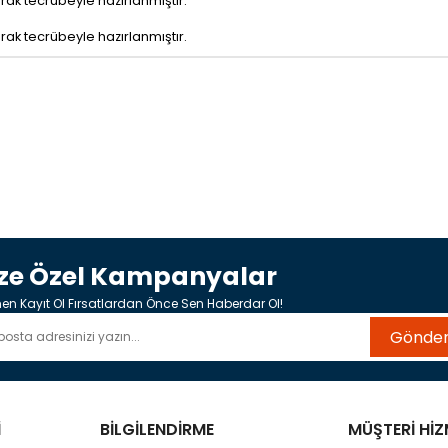
arak tecrübeyle hazırlanmıştır.
arak tecrübeyle hazırlanmıştır.
ize Özel Kampanyalar
n Kayıt Ol Fırsatlardan Önce Sen Haberdar Ol!
Gönde
İ
BİLGİLENDİRME
MÜŞTERİ HİZ