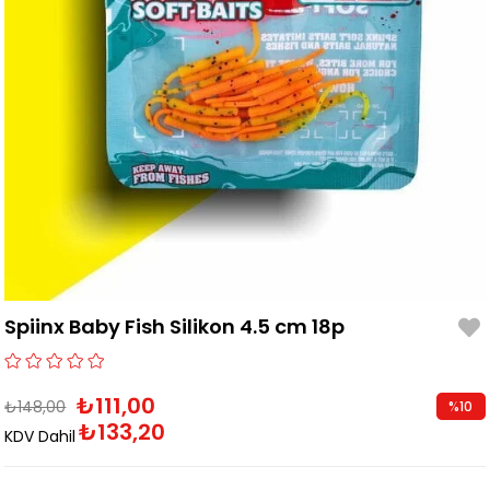
Spiinx Baby Fish Silikon 4.5 cm 18p
₺111,00
₺148,00
%
10
₺133,20
İndirim
KDV Dahil