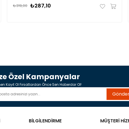
₺287,10
₺319,00
ize Özel Kampanyalar
n Kayıt Ol Fırsatlardan Önce Sen Haberdar Ol!
Gönde
İ
BİLGİLENDİRME
MÜŞTERİ HİZ