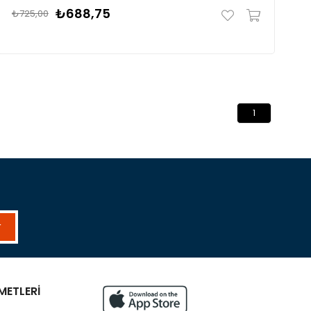
₺688,75
₺725,00
1
r
METLERİ