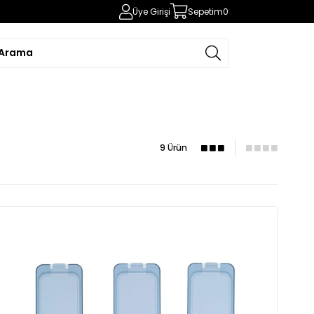
Üye Girişi
Sepetim
0
9 Ürün