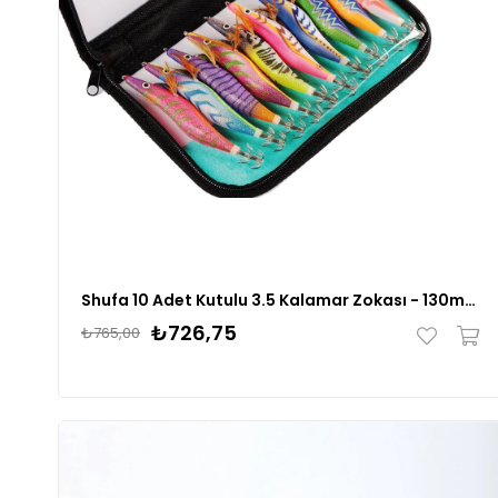
Shufa 10 Adet Kutulu 3.5 Kalamar Zokası - 130mm 20gr
₺726,75
₺765,00