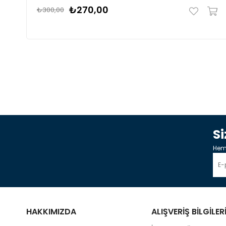
₺270,00
₺300,00
S
Heme
HAKKIMIZDA
ALIŞVERİŞ BİLGİLER