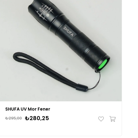
SHUFA UV Mor Fener
₺280,25
₺295,00