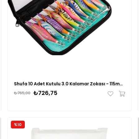
Shufa 10 Adet Kutulu 3.0 Kalamar Zokası - 115mm 15gr
₺726,75
₺765,00
%10