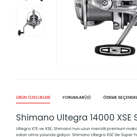
ÜRÜN ÖZELLIKLERI
YORUMLAR
(0)
ÖDEME SEÇENEKL
Shimano Ultegra 14000 XSE S
Ultegra XTE ve XSE, Shimano'nun uzun menzilli premium makara 
satan olma yolunda gidiyor. Shimano Ultegra XSE'de Süper Yavaş