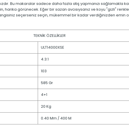
sızdır. Bu makaralar sadece daha fazla atış yapmanızı sağlamakla k
n, harika görünecek. Eğer bir sazan avcısıysanız ve koyu "gizli" renkler
 Hangisiniz seçerseniz seçin, mükemmel bir kadar verdiğinizden emin ola
TEKNİK ÖZELLİKLER
ULT14000XSE
4.3:1
103
585 Gr
4+1
20 Kg
0.40 Mm / 400 M