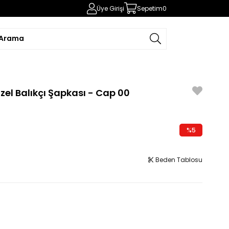
Üye Girişi
Sepetim
0
el Balıkçı Şapkası - Cap 00
%
5
İndirim
Beden Tablosu