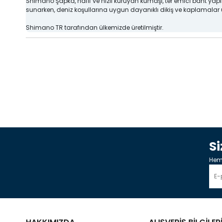
Shimano Şapka, hafif ve hızlı kuruyan kumaşı, ter emici bant yapıs
sunarken, deniz koşullarına uygun dayanıklı dikiş ve kaplamalar
Shimano TR tarafından ülkemizde üretilmiştir.
S
Heme