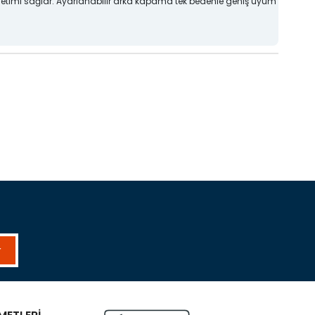
r yönetimi sağlar. Ayarlanabilir arka kapama tek bedenle geniş uyum
r