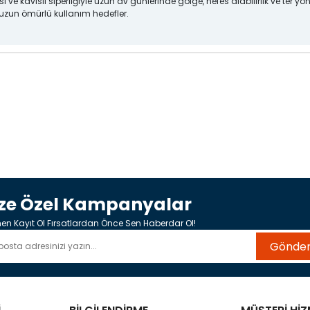
ı ve kavisli siperliğiyle uzun av günlerinde gölge, nefes alabilirlik ve te
 uzun ömürlü kullanım hedefler.
ize Özel Kampanyalar
n Kayıt Ol Fırsatlardan Önce Sen Haberdar Ol!
Gönde