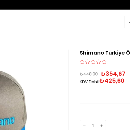
Shimano Türkiye Öz
₺354,67
₺448,00
₺425,60
KDV Dahil