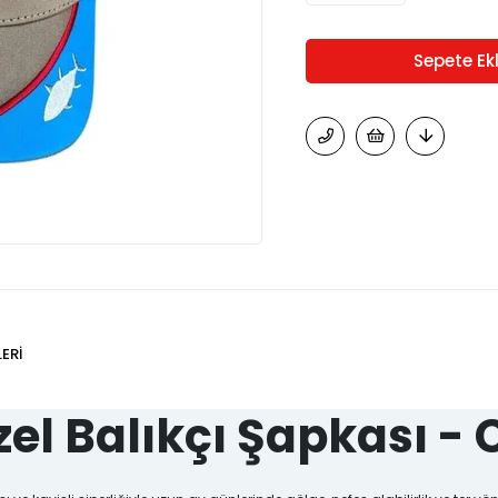
ERI
el Balıkçı Şapkası - 