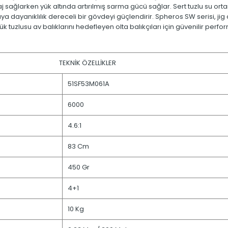
j sağlarken yük altında artırılmış sarma gücü sağlar. Sert tuzlu su ortamı
 dayanıklılık dereceli bir gövdeyi güçlendirir. Spheros SW serisi, j
 tuzlusu av balıklarını hedefleyen olta balıkçıları için güvenilir perf
TEKNİK ÖZELLİKLER
51SF53M061A
6000
4.6:1
83 Cm
450 Gr
4+1
10 Kg