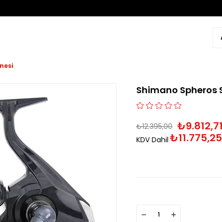
nesi
Shimano Spheros S
₺9.812,7
₺12.395,00
₺11.775,25
KDV Dahil