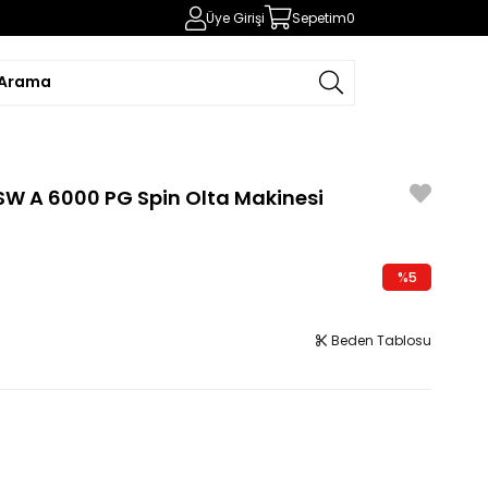
Üye Girişi
Sepetim
0
W A 6000 PG Spin Olta Makinesi
1
%
5
İndirim
Beden Tablosu