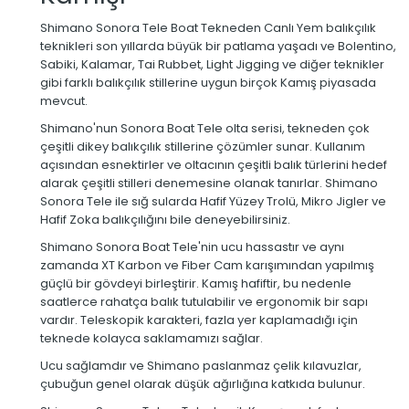
Shimano Sonora Tele Boat Tekneden Canlı Yem balıkçılık
teknikleri son yıllarda büyük bir patlama yaşadı ve Bolentino,
Sabiki, Kalamar, Tai Rubbet, Light Jigging ve diğer teknikler
gibi farklı balıkçılık stillerine uygun birçok Kamış piyasada
mevcut.
Shimano'nun Sonora Boat Tele olta serisi, tekneden çok
çeşitli dikey balıkçılık stillerine çözümler sunar. Kullanım
açısından esnektirler ve oltacının çeşitli balık türlerini hedef
alarak çeşitli stilleri denemesine olanak tanırlar. Shimano
Sonora Tele ile sığ sularda Hafif Yüzey Trolü, Mikro Jigler ve
Hafif Zoka balıkçılığını bile deneyebilirsiniz.
Shimano Sonora Boat Tele'nin ucu hassastır ve aynı
zamanda XT Karbon ve Fiber Cam karışımından yapılmış
güçlü bir gövdeyi birleştirir. Kamış hafiftir, bu nedenle
saatlerce rahatça balık tutulabilir ve ergonomik bir sapı
vardır. Teleskopik karakteri, fazla yer kaplamadığı için
teknede kolayca saklamamızı sağlar.
Ucu sağlamdır ve Shimano paslanmaz çelik kılavuzlar,
çubuğun genel olarak düşük ağırlığına katkıda bulunur.