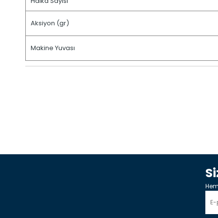
Halka Sayısı
Aksiyon (gr)
Makine Yuvası
S
Heme