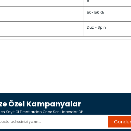
9
50-150 Gr
Düz - Spin
ize Özel Kampanyalar
n Kayıt Ol Fırsatlardan Önce Sen Haberdar Ol!
Gönde