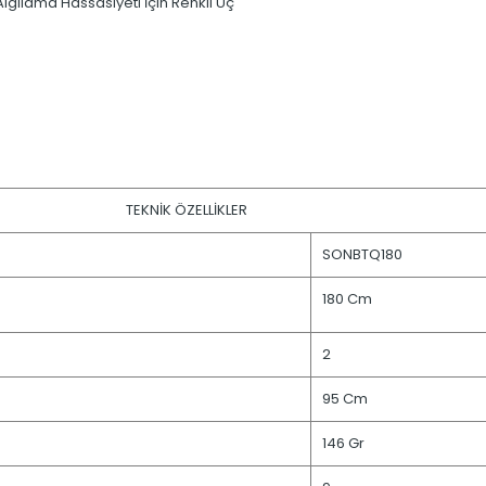
lgılama Hassasiyeti İçin Renkli Uç
TEKNİK ÖZELLİKLER
SONBTQ180
180 Cm
2
95 Cm
146 Gr