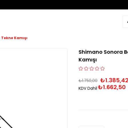
 Tekne Kamışı
Shimano Sonora Bo
Kamışı
₺1.385,4
₺1.750,00
₺1.662,50
KDV Dahil