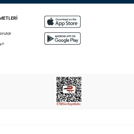
METLERİ
orular
e?