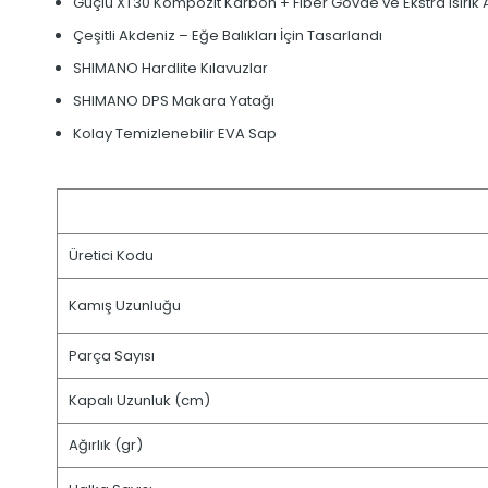
Güçlü XT30 Kompozit Karbon + Fiber Gövde ve Ekstra Isırık A
Çeşitli Akdeniz – Eğe Balıkları İçin Tasarlandı
SHIMANO Hardlite Kılavuzlar
SHIMANO DPS Makara Yatağı
Kolay Temizlenebilir EVA Sap
Üretici Kodu
Kamış Uzunluğu
Parça Sayısı
Kapalı Uzunluk (cm)
Ağırlık (gr)