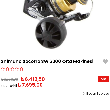
Shimano Socorro SW 6000 Olta Makinesi
₺6.412,50
₺8.550,00
%
10
₺7.695,00
İndirim
KDV Dahil
Beden Tablosu