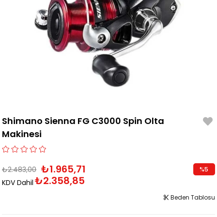
Shimano Sienna FG C3000 Spin Olta
Makinesi
₺1.965,71
₺2.483,00
%
5
₺2.358,85
İndirim
KDV Dahil
Beden Tablosu