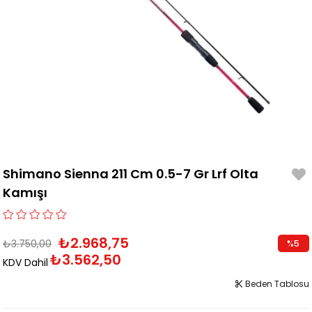
Shimano Sienna 211 Cm 0.5-7 Gr Lrf Olta
Kamışı
₺2.968,75
₺3.750,00
%
5
₺3.562,50
İndirim
KDV Dahil
Beden Tablosu