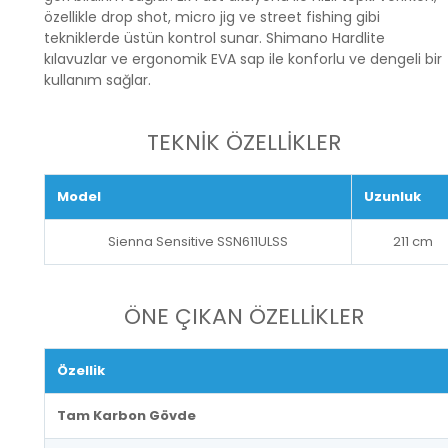
özellikle drop shot, micro jig ve street fishing gibi
tekniklerde üstün kontrol sunar. Shimano Hardlite
kılavuzlar ve ergonomik EVA sap ile konforlu ve dengeli bir
kullanım sağlar.
TEKNİK ÖZELLİKLER
Model
Uzunluk
Sienna Sensitive SSN611ULSS
211 cm
ÖNE ÇIKAN ÖZELLİKLER
Özellik
Tam Karbon Gövde