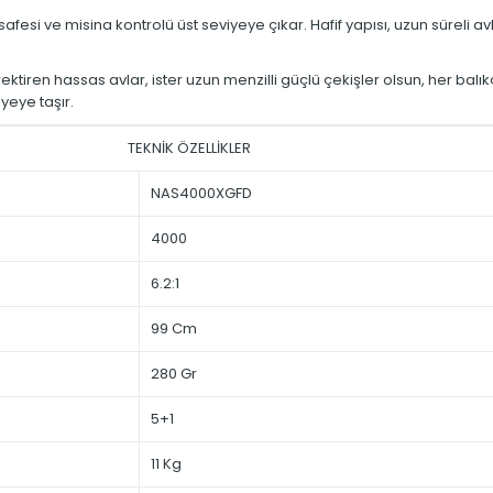
afesi ve misina kontrolü üst seviyeye çıkar. Hafif yapısı, uzun süreli
ektiren hassas avlar, ister uzun menzilli güçlü çekişler olsun, her balıkçı
yeye taşır.
TEKNİK ÖZELLİKLER
NAS4000XGFD
4000
6.2:1
99 Cm
280 Gr
5+1
11 Kg