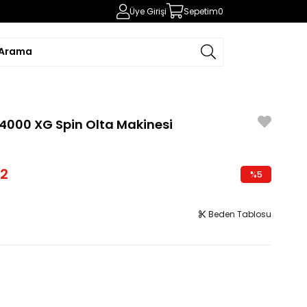
Üye Girişi
Sepetim
0
4000 XG Spin Olta Makinesi
42
%
5
İndirim
Beden Tablosu