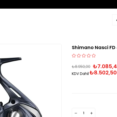
Shimano Nasci FD 
₺7.085,
₺8.950,00
₺8.502,50
KDV Dahil