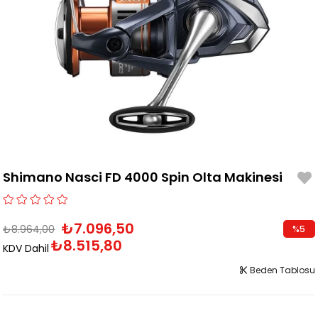
Shimano Nasci FD 4000 Spin Olta Makinesi
₺7.096,50
₺8.964,00
%
5
₺8.515,80
İndirim
KDV Dahil
Beden Tablosu