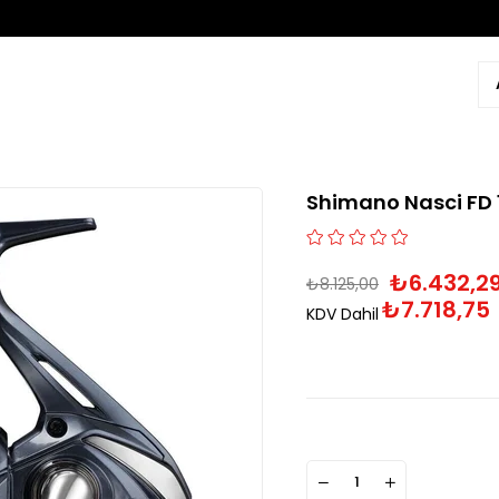
Shimano Nasci FD 1
₺6.432,2
₺8.125,00
₺7.718,75
KDV Dahil