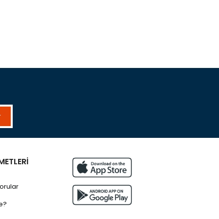
r
METLERİ
orular
e?