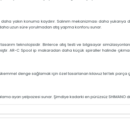
a daha yakın konuma kaydırır. Salınım mekanizması daha yukarıya d
daha uzun süre yorulmadan atış yapma konforu sunar.
sarım teknolojisidir. Binlerce atış testi ve bilgisayar simülasyonl
tir. AR-C Spool ip makaradan daha küçük spiraller halinde çıkmasın
mükemmel denge sağlamak için özel tasarlanan kılavuz tel tek parça çık
alama ayarı yelpazesi sunar. Şimdiye kadarki en pürüzsüz SHIMANO d