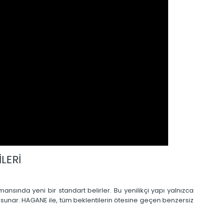
LERİ
ında yeni bir standart belirler. Bu yenilikçi yapı yalnızca
 sunar. HAGANE ile, tüm beklentilerin ötesine geçen benzersiz