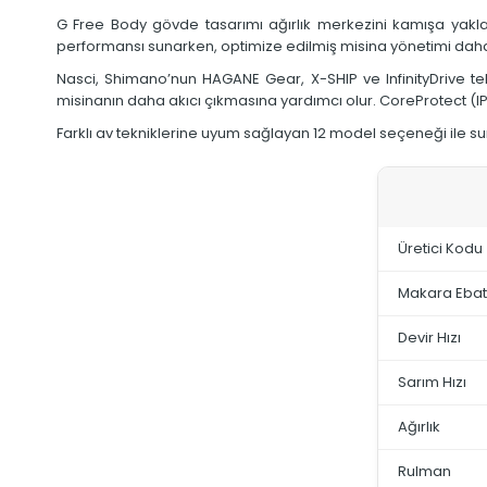
G Free Body gövde tasarımı ağırlık merkezini kamışa yakla
performansı sunarken, optimize edilmiş misina yönetimi daha 
Nasci, Shimano’nun HAGANE Gear, X-SHIP ve InfinityDrive te
misinanın daha akıcı çıkmasına yardımcı olur. CoreProtect (IP
Farklı av tekniklerine uyum sağlayan 12 model seçeneği ile sun
Üretici Kodu
Makara Ebat
Devir Hızı
Sarım Hızı
Ağırlık
Rulman