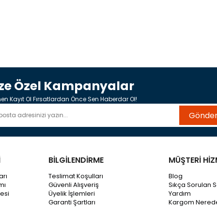
ize Özel Kampanyalar
n Kayıt Ol Fırsatlardan Önce Sen Haberdar Ol!
Gönde
İ
BİLGİLENDİRME
MÜŞTERİ HİZ
arı
Teslimat Koşulları
Blog
mı
Güvenli Alışveriş
Sıkça Sorulan S
esi
Üyelik İşlemleri
Yardım
Garanti Şartları
Kargom Nered