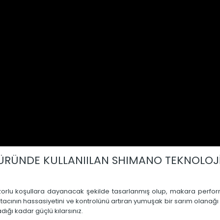
ÜRÜNDE KULLANIILAN SHIMANO TEKNOLOJİ
lu koşullara dayanacak şekilde tasarlanmış olup, makara performans
cının hassasiyetini ve kontrolünü artıran yumuşak bir sarım olanağı
ığı kadar güçlü kılarsınız.