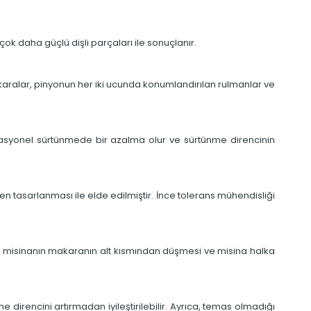
çok daha güçlü dişli parçaları ile sonuçlanır.
makaralar, pinyonun her iki ucunda konumlandırılan rulmanlar ve
rotasyonel sürtünmede bir azalma olur ve sürtünme direncinin
 tasarlanması ile elde edilmiştir. İnce tolerans mühendisliği
rak, misinanın makaranın alt kısmından düşmesi ve misina halka
 direncini artırmadan iyileştirilebilir. Ayrıca, temas olmadığı