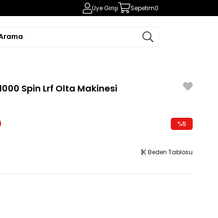
Üye Girişi
Sepetim
0
000 Spin Lrf Olta Makinesi
9
%
5
İndirim
Beden Tablosu