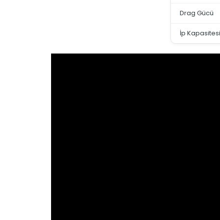
Drag Gücü
İp Kapasites