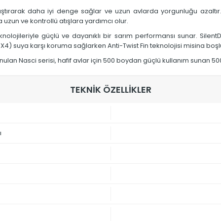
ştırarak daha iyi denge sağlar ve uzun avlarda yorgunluğu azaltır.
uzun ve kontrollü atışlara yardımcı olur.
knolojileriyle güçlü ve dayanıklı bir sarım performansı sunar. Sile
X4) suya karşı koruma sağlarken Anti-Twist Fin teknolojisi misina boş
ulan Nasci serisi, hafif avlar için 500 boydan güçlü kullanım sunan 50
TEKNİK ÖZELLİKLER
ı