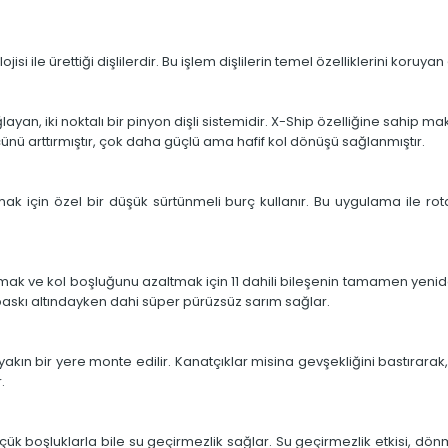
e ürettiği dişlilerdir. Bu işlem dişlilerin temel özelliklerini koruyan 
yan, iki noktalı bir pinyon dişli sistemidir. X-Ship özelliğine sahip 
 gücünü arttırmıştır, çok daha güçlü ama hafif kol dönüşü sağlanmıştır.
tmak için özel bir düşük sürtünmeli burç kullanır. Bu uygulama ile 
k ve kol boşluğunu azaltmak için 11 dahili bileşenin tamamen yeniden
baskı altındayken dahi süper pürüzsüz sarım sağlar.
 yakın bir yere monte edilir. Kanatçıklar misina gevşekliğini bastıra
.
ük boşluklarla bile su geçirmezlik sağlar. Su geçirmezlik etkisi, dönme