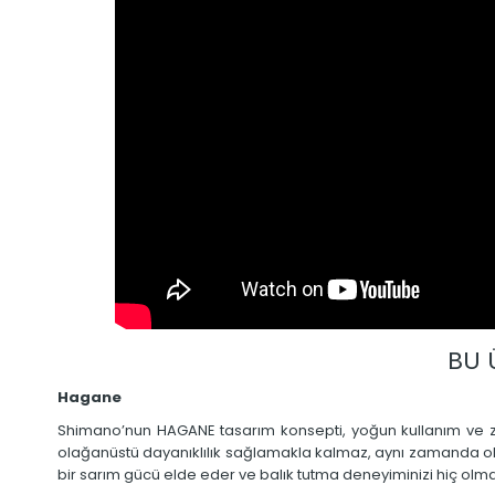
BU 
Hagane
Shimano’nun HAGANE tasarım konsepti, yoğun kullanım ve zor
olağanüstü dayanıklılık sağlamakla kalmaz, aynı zamanda olta
bir sarım gücü elde eder ve balık tutma deneyiminizi hiç olmad