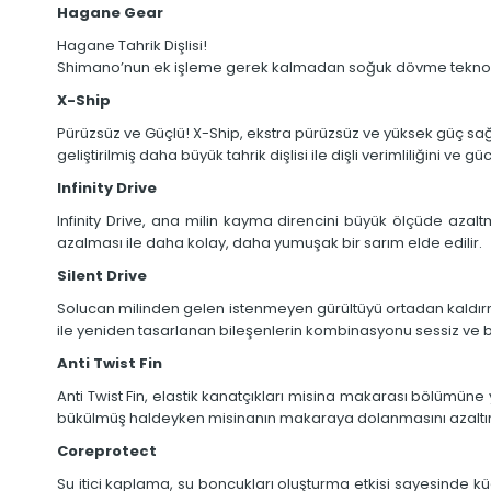
Hagane Gear
Hagane Tahrik Dişlisi!
Shimano’nun ek işleme gerek kalmadan soğuk dövme teknolojisi il
X-Ship
Pürüzsüz ve Güçlü! X-Ship, ekstra pürüzsüz ve yüksek güç sağla
geliştirilmiş daha büyük tahrik dişlisi ile dişli verimliliğini ve
Infinity Drive
Infinity Drive, ana milin kayma direncini büyük ölçüde azal
azalması ile daha kolay, daha yumuşak bir sarım elde edilir.
Silent Drive
Solucan milinden gelen istenmeyen gürültüyü ortadan kaldırma
ile yeniden tasarlanan bileşenlerin kombinasyonu sessiz ve 
Anti Twist Fin
Anti Twist Fin, elastik kanatçıkları misina makarası bölümüne
bükülmüş haldeyken misinanın makaraya dolanmasını azaltır
Coreprotect
Su itici kaplama, su boncukları oluşturma etkisi sayesinde küç