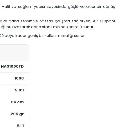
 Hafif ve sağlam yapısı sayesinde güçlü ve akıcı bir dönüş
ntDrive daha sessiz ve hassas çalışma sağlarken, AR-C spool
luğunu azaltarak daha stabil misina kontrolü sunar.
00 boya kadar geniş bir kullanım aralığı sunar.
NAS1000FD
1000
5.0:1
66 cm
205 gr
5+1