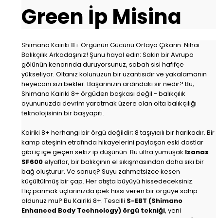
Green İp Misina
Shimano Kairiki 8+ Örgünün Gücünü Ortaya Çıkarın: Nihai
Balıkçılık Arkadaşınız! Şunu hayal edin: Sakin bir Avrupa
gölünün kenarında duruyorsunuz, sabah sisi hafifçe
yükseliyor. Oltanız kolunuzun bir uzantısıdır ve yakalamanın
heyecanı sizi bekler. Başarınızın ardındaki sır nedir? Bu,
Shimano Kairiki 8+ örgüden başkası değil - balıkçılık
oyununuzda devrim yaratmak üzere olan olta balıkçılığı
teknolojisinin bir başyapıtı.
Kairiki 8+ herhangi bir örgü değildir; 8 taşıyıcılı bir harikadır. Bir
kamp ateşinin etrafında hikayelerini paylaşan eski dostlar
gibi iç içe geçen sekiz ip düşünün. Bu ultra yumuşak
Izanas
SF600
elyaflar, bir balıkçının el sıkışmasından daha sıkı bir
bağ oluşturur. Ve sonuç? Suyu zahmetsizce kesen
küçültülmüş bir çap. Her atışta büyüyü hissedeceksiniz.
Hiç parmak uçlarınızda ipek hissi veren bir örgüye sahip
oldunuz mu? Bu Kairiki 8+. Tescilli
S-EBT (Shimano
Enhanced Body Technology) örgü tekniği
, yeni