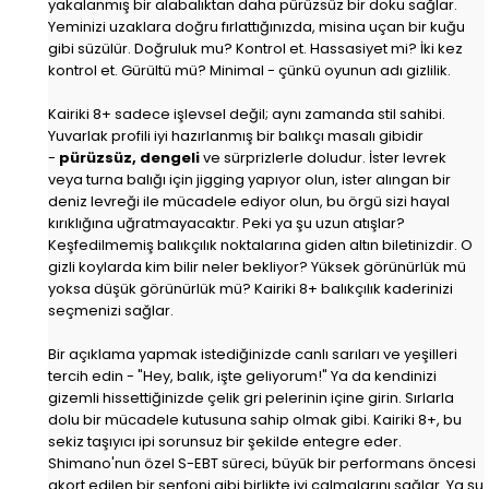
yakalanmış bir alabalıktan daha pürüzsüz bir doku sağlar.
Yeminizi uzaklara doğru fırlattığınızda, misina uçan bir kuğu
gibi süzülür. Doğruluk mu? Kontrol et. Hassasiyet mi? İki kez
kontrol et. Gürültü mü? Minimal - çünkü oyunun adı gizlilik.
Kairiki 8+ sadece işlevsel değil; aynı zamanda stil sahibi.
Yuvarlak profili iyi hazırlanmış bir balıkçı masalı gibidir
-
pürüzsüz, dengeli
ve sürprizlerle doludur. İster levrek
veya turna balığı için jigging yapıyor olun, ister alıngan bir
deniz levreği ile mücadele ediyor olun, bu örgü sizi hayal
kırıklığına uğratmayacaktır. Peki ya şu uzun atışlar?
Keşfedilmemiş balıkçılık noktalarına giden altın biletinizdir. O
gizli koylarda kim bilir neler bekliyor? Yüksek görünürlük mü
yoksa düşük görünürlük mü? Kairiki 8+ balıkçılık kaderinizi
seçmenizi sağlar.
Bir açıklama yapmak istediğinizde canlı sarıları ve yeşilleri
tercih edin - "Hey, balık, işte geliyorum!" Ya da kendinizi
gizemli hissettiğinizde çelik gri pelerinin içine girin. Sırlarla
dolu bir mücadele kutusuna sahip olmak gibi. Kairiki 8+, bu
sekiz taşıyıcı ipi sorunsuz bir şekilde entegre eder.
Shimano'nun özel S-EBT süreci, büyük bir performans öncesi
akort edilen bir senfoni gibi birlikte iyi çalmalarını sağlar. Ya şu