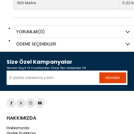
300 Metre
0.32
YORUMLAR
(0)
ÖDEME SEÇENEKLERI
Size Özel Kampanyalar
Hemen Kayıt Ol Fırsatlardan Önce Sen Haberdar Ol!
Gönder
HAKKIMIZDA
Hakkımızda
Gizlilik Politikası