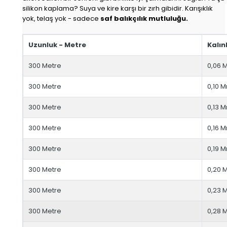
silikon kaplama? Suya ve kire karşı bir zırh gibidir. Karışıklık
yok, telaş yok - sadece
saf balıkçılık mutluluğu.
Uzunluk - Metre
Kalın
300 Metre
0,06
300 Metre
0,10 
300 Metre
0,13 
300 Metre
0,16 
300 Metre
0,19 
300 Metre
0,20
300 Metre
0,23
300 Metre
0,28