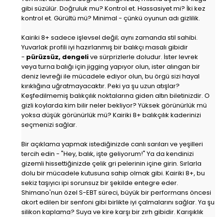
gibi süzülür. Doğruluk mu? Kontrol et. Hassasiyet mi? İki kez
kontrol et. Gürültü mü? Minimal - çünkü oyunun adı gizlilik.
Kairiki 8+ sadece işlevsel değil; aynı zamanda stil sahibi.
Yuvarlak profili iyi hazırlanmış bir balıkçı masalı gibidir
-
pürüzsüz, dengeli
ve sürprizlerle doludur. İster levrek
veya turna balığı için jigging yapıyor olun, ister alıngan bir
deniz levreği ile mücadele ediyor olun, bu örgü sizi hayal
kırıklığına uğratmayacaktır. Peki ya şu uzun atışlar?
Keşfedilmemiş balıkçılık noktalarına giden altın biletinizdir. O
gizli koylarda kim bilir neler bekliyor? Yüksek görünürlük mü
yoksa düşük görünürlük mü? Kairiki 8+ balıkçılık kaderinizi
seçmenizi sağlar.
Bir açıklama yapmak istediğinizde canlı sarıları ve yeşilleri
tercih edin - "Hey, balık, işte geliyorum!" Ya da kendinizi
gizemli hissettiğinizde çelik gri pelerinin içine girin. Sırlarla
dolu bir mücadele kutusuna sahip olmak gibi. Kairiki 8+, bu
sekiz taşıyıcı ipi sorunsuz bir şekilde entegre eder.
Shimano'nun özel S-EBT süreci, büyük bir performans öncesi
akort edilen bir senfoni gibi birlikte iyi çalmalarını sağlar. Ya şu
silikon kaplama? Suya ve kire karşı bir zırh gibidir. Karışıklık