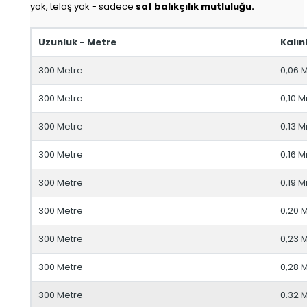
yok, telaş yok - sadece
saf balıkçılık mutluluğu.
Uzunluk - Metre
Kalın
300 Metre
0,06
300 Metre
0,10 
300 Metre
0,13 
300 Metre
0,16 
300 Metre
0,19 
300 Metre
0,20
300 Metre
0,23
300 Metre
0,28
300 Metre
0.32