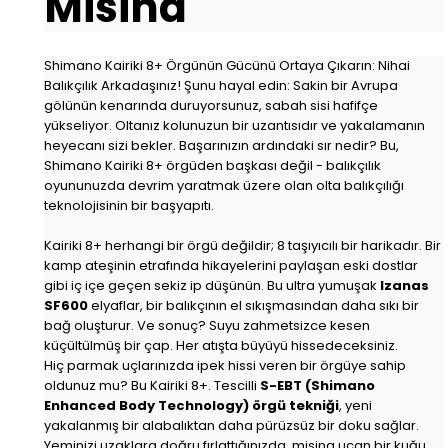
Misina
Shimano Kairiki 8+ Örgünün Gücünü Ortaya Çıkarın: Nihai
Balıkçılık Arkadaşınız! Şunu hayal edin: Sakin bir Avrupa
gölünün kenarında duruyorsunuz, sabah sisi hafifçe
yükseliyor. Oltanız kolunuzun bir uzantısıdır ve yakalamanın
heyecanı sizi bekler. Başarınızın ardındaki sır nedir? Bu,
Shimano Kairiki 8+ örgüden başkası değil - balıkçılık
oyununuzda devrim yaratmak üzere olan olta balıkçılığı
teknolojisinin bir başyapıtı.
Kairiki 8+ herhangi bir örgü değildir; 8 taşıyıcılı bir harikadır. Bir
kamp ateşinin etrafında hikayelerini paylaşan eski dostlar
gibi iç içe geçen sekiz ip düşünün. Bu ultra yumuşak
Izanas
SF600
elyaflar, bir balıkçının el sıkışmasından daha sıkı bir
bağ oluşturur. Ve sonuç? Suyu zahmetsizce kesen
küçültülmüş bir çap. Her atışta büyüyü hissedeceksiniz.
Hiç parmak uçlarınızda ipek hissi veren bir örgüye sahip
oldunuz mu? Bu Kairiki 8+. Tescilli
S-EBT (Shimano
Enhanced Body Technology) örgü tekniği
, yeni
yakalanmış bir alabalıktan daha pürüzsüz bir doku sağlar.
Yeminizi uzaklara doğru fırlattığınızda, misina uçan bir kuğu