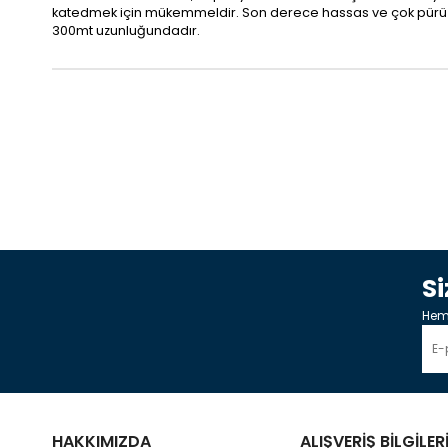
katedmek için mükemmeldir. Son derece hassas ve çok pürüzsüz 
300mt uzunluğundadır.
S
Heme
HAKKIMIZDA
ALIŞVERİŞ BİLGİLER