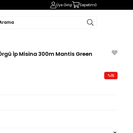
Üye Girişi
Sepetim
0
 Örgü İp Misina 300m Mantis Green
7
%
15
İndirim