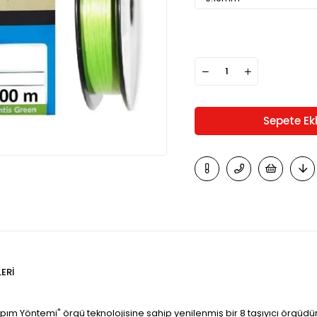
ERI
yapım Yöntemi" örgü teknolojisine sahip yenilenmiş bir 8 taşıyıcı örgüdü