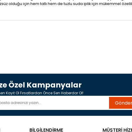
olduğu için hem tatlı hem de tuzlu suda iplik için mükemmel özellikle
ize Özel Kampanyalar
n Kayıt Ol Fırsatlardan Önce Sen Haberdar Ol!
Gönde
İ
BİLGİLENDİRME
MÜŞTERİ HİZ