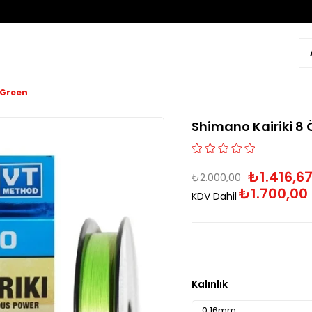
 Green
Shimano Kairiki 8
₺1.416,6
₺2.000,00
₺1.700,00
KDV Dahil
Kalınlık