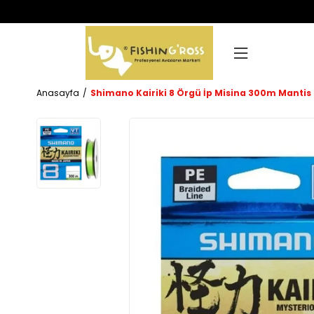
Anasayfa
Shimano Kairiki 8 Örgü İp Misina 300m Mantis