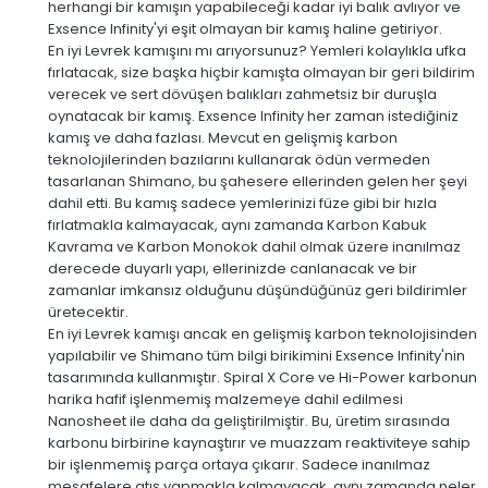
herhangi bir kamışın yapabileceği kadar iyi balık avlıyor ve
Exsence Infinity'yi eşit olmayan bir kamış haline getiriyor.
En iyi Levrek kamışını mı arıyorsunuz? Yemleri kolaylıkla ufka
fırlatacak, size başka hiçbir kamışta olmayan bir geri bildirim
verecek ve sert dövüşen balıkları zahmetsiz bir duruşla
oynatacak bir kamış. Exsence Infinity her zaman istediğiniz
kamış ve daha fazlası. Mevcut en gelişmiş karbon
teknolojilerinden bazılarını kullanarak ödün vermeden
tasarlanan Shimano, bu şahesere ellerinden gelen her şeyi
dahil etti. Bu kamış sadece yemlerinizi füze gibi bir hızla
fırlatmakla kalmayacak, aynı zamanda Karbon Kabuk
Kavrama ve Karbon Monokok dahil olmak üzere inanılmaz
derecede duyarlı yapı, ellerinizde canlanacak ve bir
zamanlar imkansız olduğunu düşündüğünüz geri bildirimler
üretecektir.
En iyi Levrek kamışı ancak en gelişmiş karbon teknolojisinden
yapılabilir ve Shimano tüm bilgi birikimini Exsence Infinity'nin
tasarımında kullanmıştır. Spiral X Core ve Hi-Power karbonun
harika hafif işlenmemiş malzemeye dahil edilmesi
Nanosheet ile daha da geliştirilmiştir. Bu, üretim sırasında
karbonu birbirine kaynaştırır ve muazzam reaktiviteye sahip
bir işlenmemiş parça ortaya çıkarır. Sadece inanılmaz
mesafelere atış yapmakla kalmayacak, aynı zamanda neler