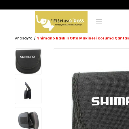
Anasayfa
Shimano Baskılı Olta Makinesi Koruma Çantas