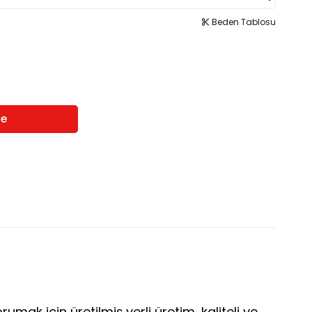
Beden Tablosu
rumak için üretilmiş yerli üretim, kaliteli ve