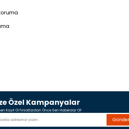
 koruma
lama
ize Özel Kampanyalar
n Kayıt Ol Fırsatlardan Önce Sen Haberdar Ol!
Gönde