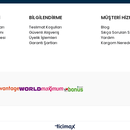
İ
BİLGİLENDİRME
MÜŞTERİ HİZ
arı
Teslimat Koşulları
Blog
mı
Güvenli Alışveriş
Sıkça Sorulan S
esi
Üyelik İşlemleri
Yardım
Garanti Şartları
Kargom Nered