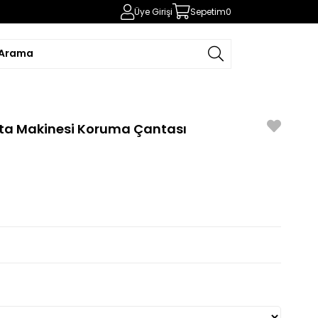
Üye Girişi
Sepetim
0
lta Makinesi Koruma Çantası