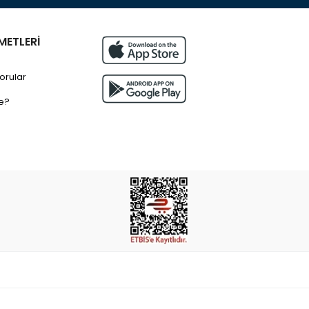
METLERİ
orular
e?