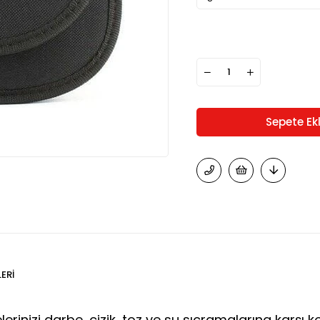
ERI
lerinizi darbe, çizik, toz ve su sıçramalarına karşı ko