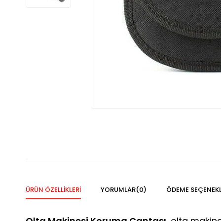
ÜRÜN ÖZELLIKLERI
YORUMLAR
(0)
ÖDEME SEÇENEKL
Olta Makinesi Koruma Çantası
, olta makine