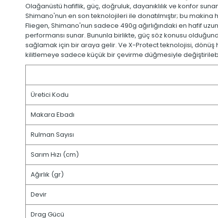
Olağanüstü hafiflik, güç, doğruluk, dayanıklılık ve konfor sunan
Shimano'nun en son teknolojileri ile donatılmıştır; bu makina haf
Fliegen, Shimano'nun sadece 490g ağırlığındaki en hafif uzu
performansı sunar. Bununla birlikte, güç söz konusu olduğunda
sağlamak için bir araya gelir. Ve X-Protect teknolojisi, dönü
kilitlemeye sadece küçük bir çevirme düğmesiyle değiştirilebil
Üretici Kodu
Makara Ebadı
Rulman Sayısı
Sarım Hızı (cm)
Ağırlık (gr)
Devir
Drag Gücü