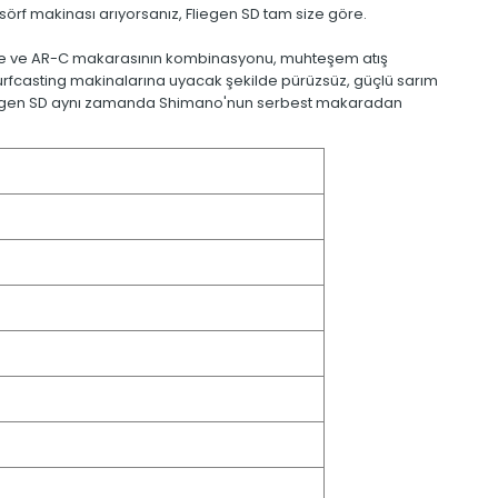
a sörf makinası arıyorsanız, Fliegen SD tam size göre.
Gövde ve AR-C makarasının kombinasyonu, muhteşem atış
Surfcasting makinalarına uyacak şekilde pürüzsüz, güçlü sarım
ur. Fliegen SD aynı zamanda Shimano'nun serbest makaradan