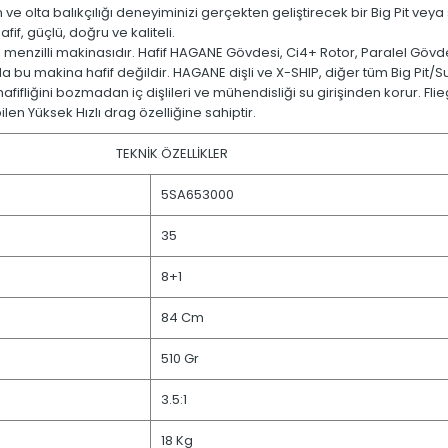
 ve olta balıkçılığı deneyiminizi gerçekten geliştirecek bir Big Pit vey
if, güçlü, doğru ve kaliteli.
n menzilli makinasıdır. Hafif HAGANE Gövdesi, Ci4+ Rotor, Paralel 
 bu makina hafif değildir. HAGANE dişli ve X-SHIP, diğer tüm Big Pit/
ş hafifliğini bozmadan iç dişlileri ve mühendisliği su girişinden kor
en Yüksek Hızlı drag özelliğine sahiptir.
TEKNİK ÖZELLİKLER
5SA653000
35
8+1
84 Cm
510 Gr
3.5:1
18 Kg