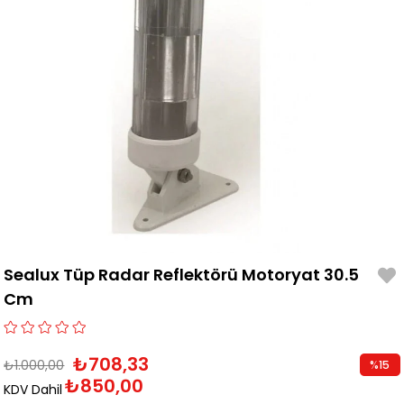
Sealux Tüp Radar Reflektörü Motoryat 30.5
Cm
₺708,33
₺1.000,00
%
15
₺850,00
İndirim
KDV Dahil