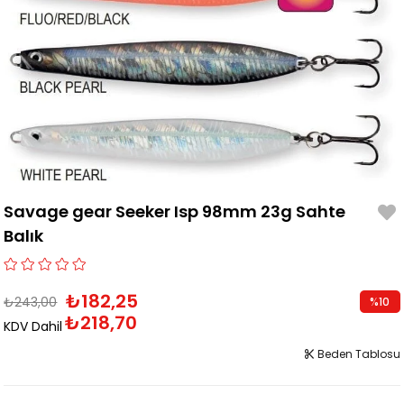
Savage gear Seeker Isp 98mm 23g Sahte
Balık
₺182,25
₺243,00
%
10
₺218,70
İndirim
KDV Dahil
Beden Tablosu