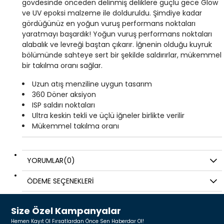
gövdesinde önceden delinmiş deliklere güçlü gece Glow
ve UV epoksi malzeme ile dolduruldu. Şimdiye kadar
gördüğünüz en yoğun vuruş performans noktaları
yaratmayı başardık! Yoğun vuruş performans noktaları
alabalık ve levreği baştan çıkarır. İğnenin olduğu kuyruk
bölümünde sahteye sert bir şekilde saldırırlar, mükemmel
bir takılma oranı sağlar.
Uzun atış menziline uygun tasarım
360 Döner aksiyon
ISP saldırı noktaları
Ultra keskin tekli ve üçlü iğneler birlikte verilir
Mükemmel takılma oranı
YORUMLAR
(0)
ÖDEME SEÇENEKLERI
Size Özel Kampanyalar
Hemen Kayıt Ol Fırsatlardan Önce Sen Haberdar Ol!