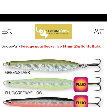
Anasayfa
Savage gear Seeker Isp 98mm 23g Sahte Balık