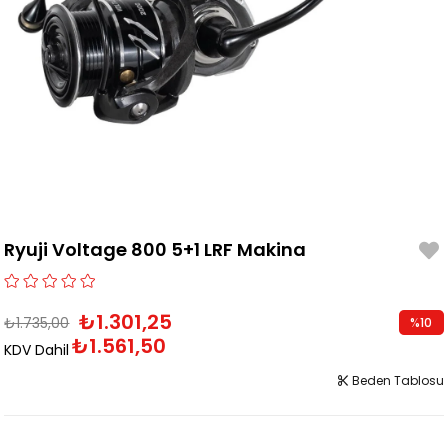
Ryuji Voltage 800 5+1 LRF Makina
₺1.301,25
₺1.735,00
%
10
₺1.561,50
İndirim
KDV Dahil
Beden Tablosu