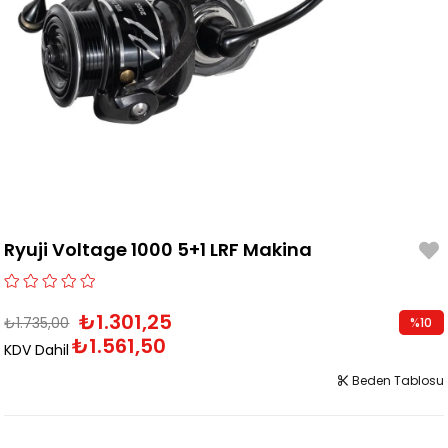
Ryuji Voltage 1000 5+1 LRF Makina
₺1.301,25
₺1.735,00
%
10
₺1.561,50
İndirim
KDV Dahil
Beden Tablosu