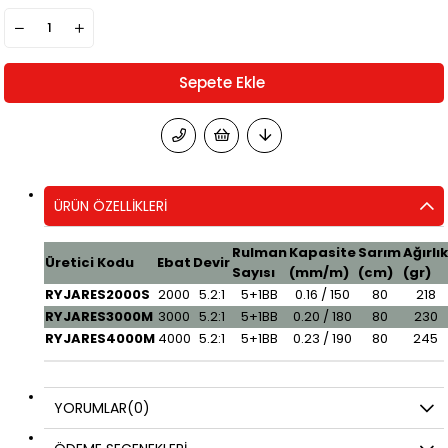
ÜRÜN ÖZELLIKLERI
Rulman
Kapasite
Sarım
Ağırlı
Üretici Kodu
Ebat
Devir
Sayısı
(mm/m)
(cm)
(gr)
RYJARES2000S
2000
5.2:1
5+1BB
0.16 / 150
80
218
RYJARES3000M
3000
5.2:1
5+1BB
0.20 / 180
80
230
RYJARES4000M
4000
5.2:1
5+1BB
0.23 / 190
80
245
YORUMLAR
(0)