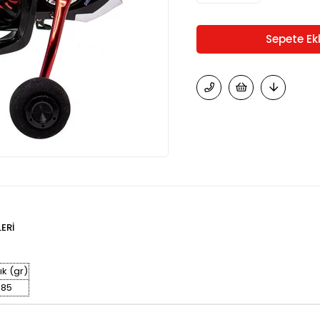
ERI
ık (gr)
385