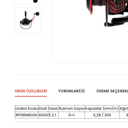
ÜRÜN ÖZELLIKLERI
YORUMLAR
(0)
ÖDEME SEÇENEKL
Üretici Kodu
Ebat
Devir
Rulman Sayısı
Kapasite (mm/m)
Ağırl
RPDRM6000
6000
5.2:1
5+1
0,28 / 300