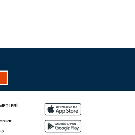
r
METLERİ
orular
e?