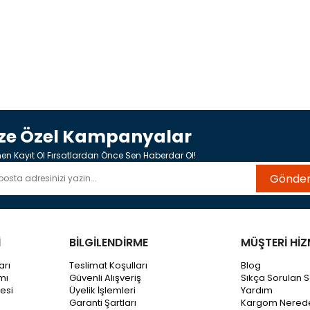
ize Özel Kampanyalar
n Kayıt Ol Fırsatlardan Önce Sen Haberdar Ol!
Gönde
İ
BİLGİLENDİRME
MÜŞTERİ HİZ
arı
Teslimat Koşulları
Blog
mı
Güvenli Alışveriş
Sıkça Sorulan S
esi
Üyelik İşlemleri
Yardım
Garanti Şartları
Kargom Nered