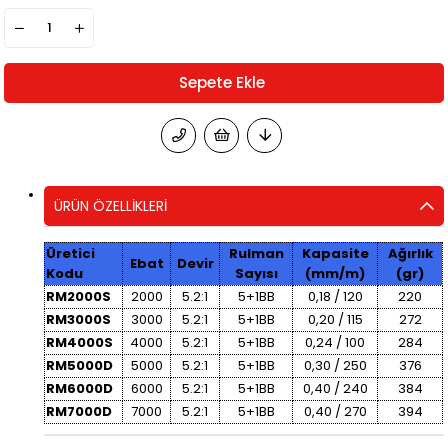
ÜRÜN ÖZELLIKLERI
Üretici
Rulman
Kapasite
Ağırlık
Ebat
Devir
Kodu
Sayısı
(mm/m)
(gr)
RM2000S
2000
5.2:1
5+1BB
0,18 / 120
220
RM3000S
3000
5.2:1
5+1BB
0,20 / 115
272
RM4000S
4000
5.2:1
5+1BB
0,24 / 100
284
RM5000D
5000
5.2:1
5+1BB
0,30 / 250
376
RM6000D
6000
5.2:1
5+1BB
0,40 / 240
384
RM7000D
7000
5.2:1
5+1BB
0,40 / 270
394