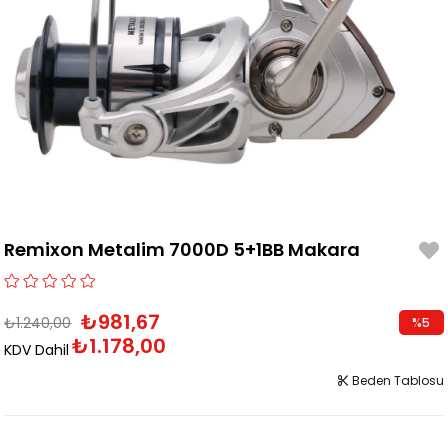
Remixon Metalim 7000D 5+1BB Makara
₺981,67
₺1.240,00
%
5
₺1.178,00
İndirim
KDV Dahil
Beden Tablosu