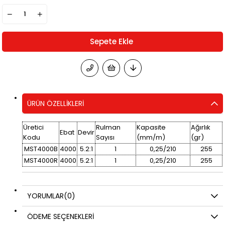
ÜRÜN ÖZELLIKLERI
Üretici
Rulman
Kapasite
Ağırlık
Ebat
Devir
Kodu
Sayısı
(mm/m)
(gr)
MST4000B
4000
5.2:1
1
0,25/210
255
MST4000R
4000
5.2:1
1
0,25/210
255
YORUMLAR
(0)
ÖDEME SEÇENEKLERI