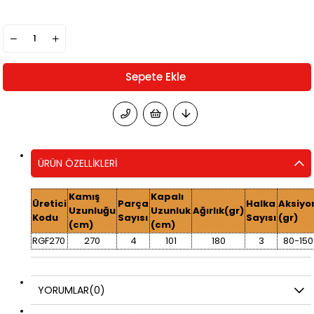
ÜRÜN ÖZELLIKLERI
Kamış
Kapalı
Üretici
Parça
Halka
Aksiyo
Uzunluğu
Uzunluk
Ağırlık(gr)
Kodu
Sayısı
Sayısı
(gr)
(cm)
(cm)
RGF270
270
4
101
180
3
80-150
YORUMLAR
(0)