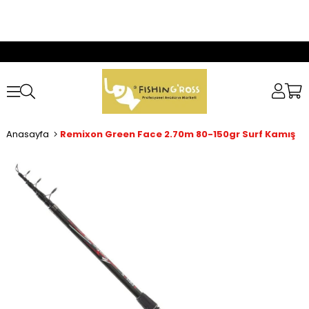
Anasayfa
Remixon Green Face 2.70m 80-150gr Surf Kamış