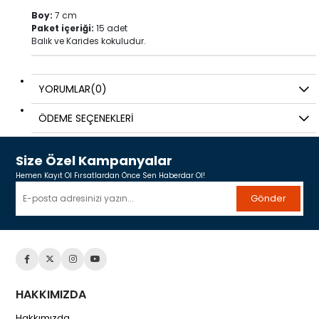
Boy:
7 cm
Paket içeriği:
15 adet
Balık ve Karides kokuludur.
YORUMLAR
(0)
ÖDEME SEÇENEKLERI
Size Özel Kampanyalar
Hemen Kayıt Ol Fırsatlardan Önce Sen Haberdar Ol!
Gönder
HAKKIMIZDA
Hakkımızda