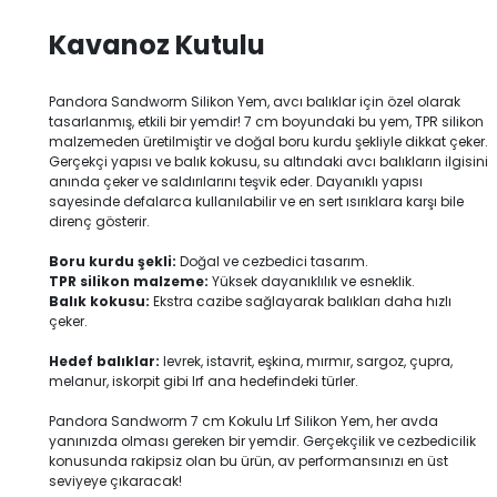
Kavanoz Kutulu
Pandora Sandworm Silikon Yem, avcı balıklar için özel olarak
tasarlanmış, etkili bir yemdir! 7 cm boyundaki bu yem, TPR silikon
malzemeden üretilmiştir ve doğal boru kurdu şekliyle dikkat çeker.
Gerçekçi yapısı ve balık kokusu, su altındaki avcı balıkların ilgisini
anında çeker ve saldırılarını teşvik eder. Dayanıklı yapısı
sayesinde defalarca kullanılabilir ve en sert ısırıklara karşı bile
direnç gösterir.
Boru kurdu şekli:
Doğal ve cezbedici tasarım.
TPR silikon malzeme:
Yüksek dayanıklılık ve esneklik.
Balık kokusu:
Ekstra cazibe sağlayarak balıkları daha hızlı
çeker.
Hedef balıklar:
levrek, istavrit, eşkina, mırmır, sargoz, çupra,
melanur, iskorpit gibi lrf ana hedefindeki türler.
Pandora Sandworm 7 cm Kokulu Lrf Silikon Yem, her avda
yanınızda olması gereken bir yemdir. Gerçekçilik ve cezbedicilik
konusunda rakipsiz olan bu ürün, av performansınızı en üst
seviyeye çıkaracak!