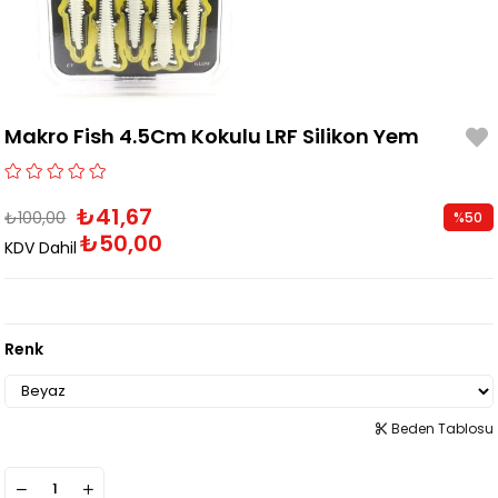
Makro Fish 4.5Cm Kokulu LRF Silikon Yem
₺41,67
₺100,00
%
50
₺50,00
İndirim
KDV Dahil
Renk
Beden Tablosu