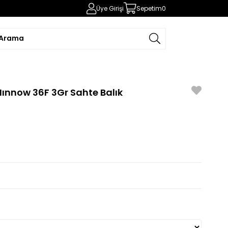
Üye Girişi
Sepetim
0
ınnow 36F 3Gr Sahte Balık