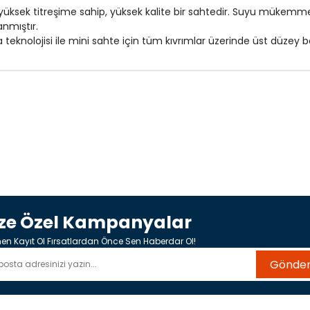
n yüksek titreşime sahip, yüksek kalite bir sahtedir. Suyu mükem
anmıştır.
nolojisi ile mini sahte için tüm kıvrımlar üzerinde üst düzey boya
ize Özel Kampanyalar
n Kayıt Ol Fırsatlardan Önce Sen Haberdar Ol!
Gönde