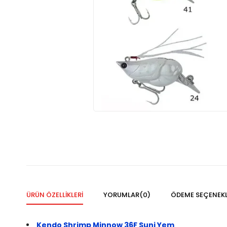
ÜRÜN ÖZELLIKLERI
YORUMLAR
(0)
ÖDEME SEÇENEKL
Kendo Shrimp Minnow 36F Suni Yem