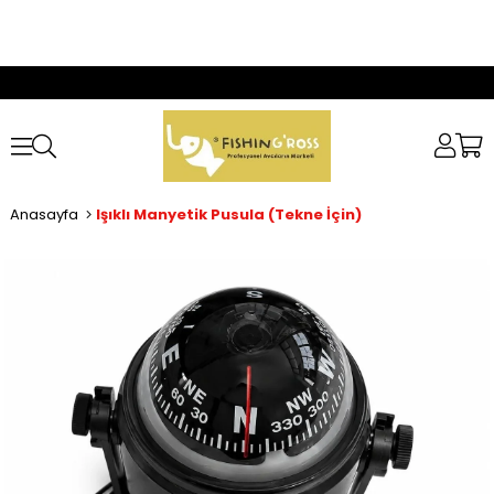
Anasayfa
Işıklı Manyetik Pusula (Tekne İçin)