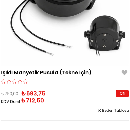
Işıklı Manyetik Pusula (Tekne İçin)
₺593,75
₺750,00
%
5
₺712,50
İndirim
KDV Dahil
Beden Tablosu