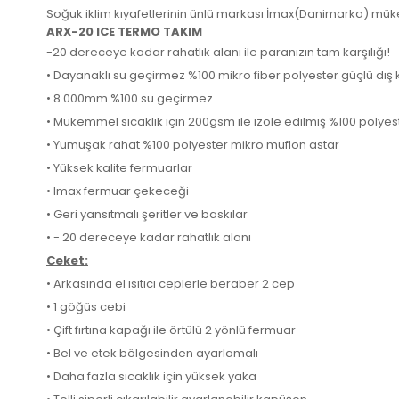
Soğuk iklim kıyafetlerinin ünlü markası İmax(Danimarka) mükemm
ARX-20 ICE TERMO TAKIM
-20 dereceye kadar rahatlık alanı ile paranızın tam karşılığı!
• Dayanaklı su geçirmez %100 mikro fiber polyester güçlü dı
• 8.000mm %100 su geçirmez
• Mükemmel sıcaklık için 200gsm ile izole edilmiş %100 polyes
• Yumuşak rahat %100 polyester mikro muflon astar
• Yüksek kalite fermuarlar
• Imax fermuar çekeceği
• Geri yansıtmalı şeritler ve baskılar
• - 20 dereceye kadar rahatlık alanı
Ceket:
• Arkasında el ısıtıcı ceplerle beraber 2 cep
• 1 göğüs cebi
• Çift fırtına kapağı ile örtülü 2 yönlü fermuar
• Bel ve etek bölgesinden ayarlamalı
• Daha fazla sıcaklık için yüksek yaka