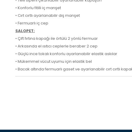
• Telli siperli çıkarılabilir ayarlanabilir kapüşon
• Konforlu fitilli iç manşet
• Cırt cırtlı ayarlanabilir dış manşet
• Fermuarlı iç cep
SALOPET:
• Çift fırtına kapağı ile örtülü 2 yönlü fermuar
• Arkasında el ısıtıcı ceplerle beraber 2 cep
• Güçlü ince tokalı konforlu ayarlanabilir elastik askılar
• Mükemmel vücut uyumu için elastik bel
• Bacak altında fermuarlı gaset ve ayarlanabilir cırt cırtlı kapa