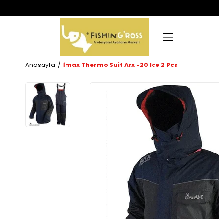
Anasayfa
İmax Thermo Suit Arx -20 Ice 2 Pcs