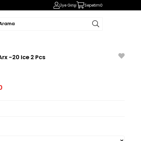
Üye Girişi
Sepetim
0
rx -20 Ice 2 Pcs
0