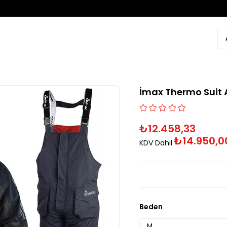
İmax Thermo Suit A
₺12.458,33
₺14.950,0
KDV Dahil
Beden