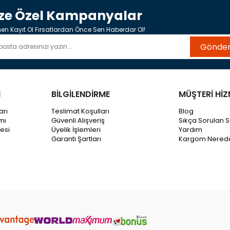
ize Özel Kampanyalar
n Kayıt Ol Fırsatlardan Önce Sen Haberdar Ol!
Gönde
İ
BİLGİLENDİRME
MÜŞTERİ HİZ
arı
Teslimat Koşulları
Blog
mı
Güvenli Alışveriş
Sıkça Sorulan S
esi
Üyelik İşlemleri
Yardım
Garanti Şartları
Kargom Nered