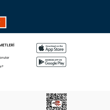
r
METLERİ
orular
e?