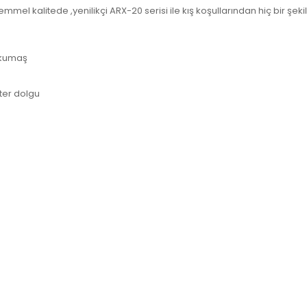
el kalitede ,yenilikçi ARX-20 serisi ile kış koşullarından hiç bir şek
ş kumaş
ter dolgu